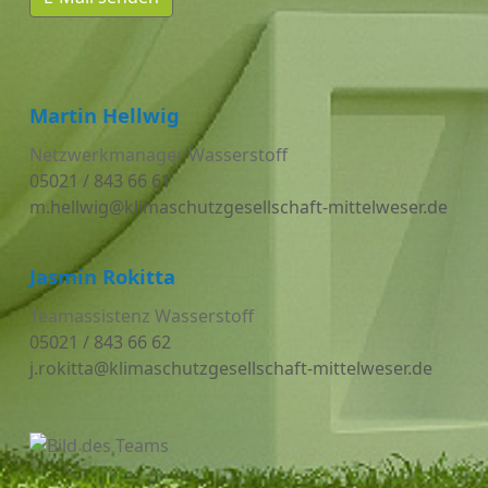
Martin Hellwig
Netzwerkmanager Wasserstoff
05021 / 843 66 61
m.hellwig@klimaschutzgesellschaft-mittelweser.de
Jasmin Rokitta
Teamassistenz Wasserstoff
05021 / 843 66 62
j.rokitta@klimaschutzgesellschaft-mittelweser.de