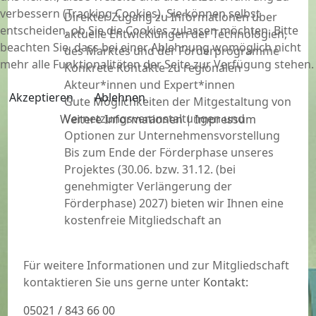
verbessern (Tracking Cookies). Sie können selbst
Direkter Zugang zu Informationen über
entscheiden, ob Sie die Cookies zulassen möchten. Bitte
aktuelle Entwicklungen der Technologien,
beachten Sie, dass bei einer Ablehnung womöglich nicht
des Marktes und der Förderprogramme
mehr alle Funktionalitäten der Seite zur Verfügung stehen.
Konkrete Kontakte zu regionalen
Akteur*innen und Expert*innen
Akzeptieren
Ablehnen
Gute Möglichkeiten der Mitgestaltung von
Vernetzungsveranstaltungen und
Weitere Informationen
|
Impressum
Optionen zur Unternehmensvorstellung
Bis zum Ende der Förderphase unseres
Projektes (30.06. bzw. 31.12. (bei
genehmigter Verlängerung der
Förderphase) 2027) bieten wir Ihnen eine
kostenfreie Mitgliedschaft an
Für weitere Informationen und zur Mitgliedschaft
kontaktieren Sie uns gerne unter
Kontakt:
05021 / 843 66 00