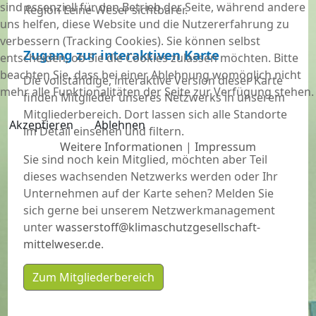
sind essenziell für den Betrieb der Seite, während andere
Region Leine-Weser sichtbarer.
uns helfen, diese Website und die Nutzererfahrung zu
verbessern (Tracking Cookies). Sie können selbst
Zugang zur interaktiven Karte
entscheiden, ob Sie die Cookies zulassen möchten. Bitte
beachten Sie, dass bei einer Ablehnung womöglich nicht
Die vollständige, interaktive Version dieser Karte
mehr alle Funktionalitäten der Seite zur Verfügung stehen.
finden Mitglieder unseres Netzwerks in unserem
Mitgliederbereich. Dort lassen sich alle Standorte
Akzeptieren
Ablehnen
im Detail einsehen und filtern.
Weitere Informationen
|
Impressum
Sie sind noch kein Mitglied, möchten aber Teil
dieses wachsenden Netzwerks werden oder Ihr
Unternehmen auf der Karte sehen? Melden Sie
sich gerne bei unserem Netzwerkmanagement
unter
wasserstoff@klimaschutzgesellschaft-
mittelweser.de
.
Zum Mitgliederbereich